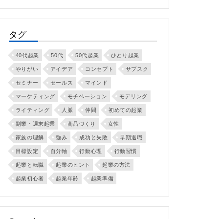
タグ
40代起業
50代
50代起業
ひとり起業
やりがい
アイデア
コンセプト
サブスク
セミナー
セールス
マインド
マーケティング
モチベーション
モデリング
ライティング
人脈
仲間
初めての起業
副業・週末起業
商品づくり
女性
家族の理解
強み
成功と失敗
早期退職
目標設定
自分軸
行動心理
行動習慣
起業と転職
起業のヒント
起業の方法
起業初心者
起業年齢
起業準備