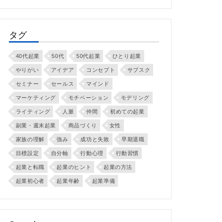
タグ
40代起業
50代
50代起業
ひとり起業
やりがい
アイデア
コンセプト
サブスク
セミナー
セールス
マインド
マーケティング
モチベーション
モデリング
ライティング
人脈
仲間
初めての起業
副業・週末起業
商品づくり
女性
家族の理解
強み
成功と失敗
早期退職
目標設定
自分軸
行動心理
行動習慣
起業と転職
起業のヒント
起業の方法
起業初心者
起業年齢
起業準備