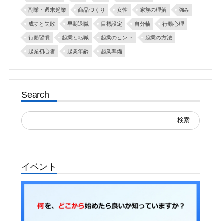
副業・週末起業
商品づくり
女性
家族の理解
強み
成功と失敗
早期退職
目標設定
自分軸
行動心理
行動習慣
起業と転職
起業のヒント
起業の方法
起業初心者
起業年齢
起業準備
Search
検
索:
イベント