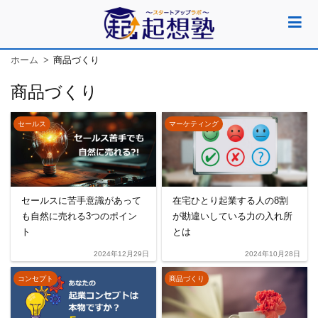
ホーム
商品づくり
商品づくり
セールス
マーケティング
セールスに苦手意識があって
在宅ひとり起業する人の8割
も自然に売れる3つのポイン
が勘違いしている力の入れ所
ト
とは
2024年12月29日
2024年10月28日
コンセプト
商品づくり