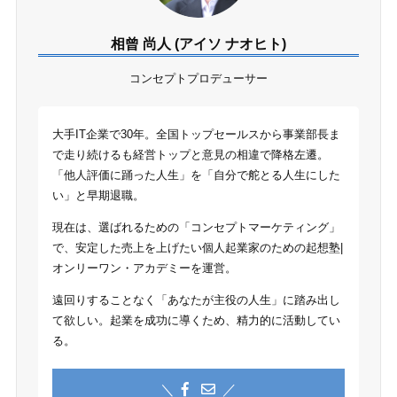
相曾 尚人 (アイソ ナオヒト)
コンセプトプロデューサー
大手IT企業で30年。全国トップセールスから事業部長ま
で走り続けるも経営トップと意見の相違で降格左遷。
「他人評価に踊った人生」を「自分で舵とる人生にした
い」と早期退職。
現在は、選ばれるための「コンセプトマーケティング」
で、安定した売上を上げたい個人起業家のための起想塾|
オンリーワン・アカデミーを運営。
遠回りすることなく「あなたが主役の人生」に踏み出し
て欲しい。起業を成功に導くため、精力的に活動してい
る。
＼
／